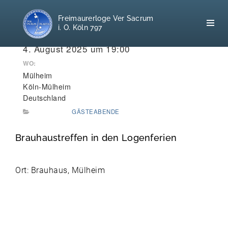
Freimaurerloge Ver Sacrum
i. O. Köln 797
WANN:
4. August 2025 um 19:00
WO:
Mülheim
Home
Köln-Mülheim
Deutschland
Freimaurerei
GÄSTEABENDE
100 F.A.Q.
Brauhaustreffen in den Logenferien
Leitgedanken
Ort: Brauhaus, Mülheim
Loge
Selbstverständnis
Geschichte