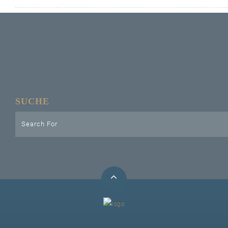
Unser Bijou
Berühmte Freimaurer
VS-Blog
Termine & Gäste
SUCHE
Kontakt / Anfahrt
VS-Intern
GAESTABENDE