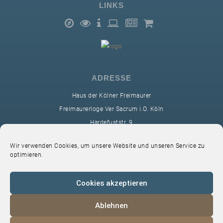
LINKS
ADRESSE
Haus der Kölner Freimaurer
Freimaurerloge Ver Sacrum i.O. Köln
Hardefuststr. 9
50677 Köln
Wir verwenden Cookies, um unsere Website und unseren Service zu
sekretariat@ver-sacrum.org
optimieren.
Cookies akzeptieren
Ablehnen
© 2024 Copyright Ver Sacrum