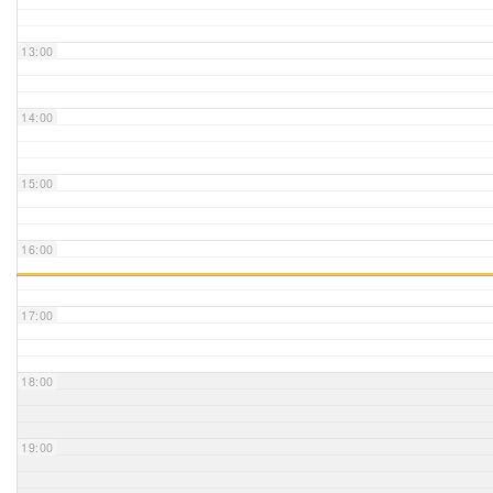
Unser Bijou
13:00
Berühmte Freimaurer
14:00
VS-Blog
15:00
Termine & Gäste
16:00
Kontakt / Anfahrt
VS-Intern
17:00
18:00
19:00