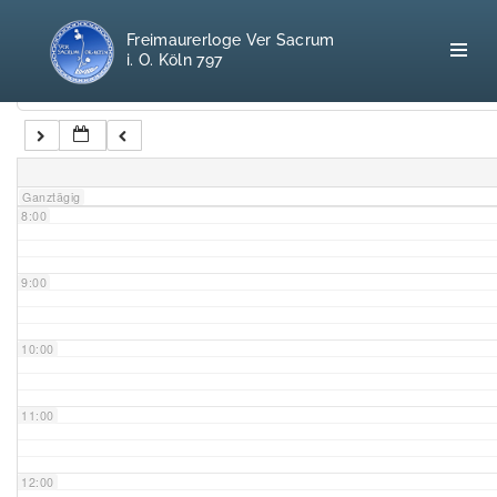
5:00
Freimaurerloge Ver Sacrum
i. O. Köln 797
6:00
Kategorien
7:00
Home
Ganztägig
8:00
Freimaurerei
100 F.A.Q.
9:00
Leitgedanken
10:00
Loge
11:00
Selbstverständnis
12:00
Geschichte