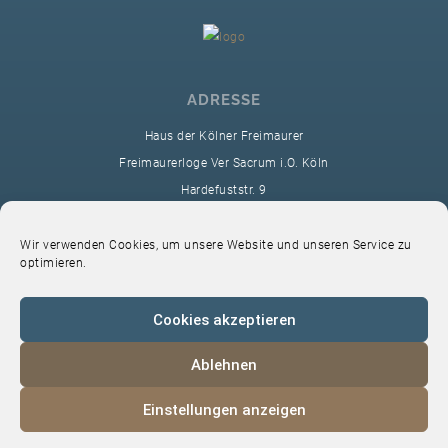
ADRESSE
Haus der Kölner Freimaurer
Freimaurerloge Ver Sacrum i.O. Köln
Hardefuststr. 9
50677 Köln
sekretariat@ver-sacrum.org
Wir verwenden Cookies, um unsere Website und unseren Service zu
optimieren.
Cookies akzeptieren
Ablehnen
© 2024 Copyright Ver Sacrum
Einstellungen anzeigen
Home
VS-Intern
Datenschutz
Impressum