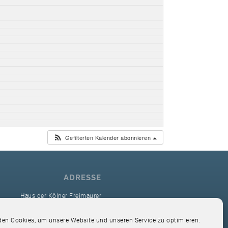
Gefilterten Kalender abonnieren
ADRESSE
Haus der Kölner Freimaurer
reimaurerloge Ver Sacrum i.O. Köln
en Cookies, um unsere Website und unseren Service zu optimieren.
Hardefuststr. 9