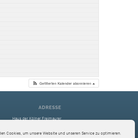
Gefilterten Kalender abonnieren
ADRESSE
Haus der Kölner Freimaurer
reimaurerloge Ver Sacrum i.O. Köln
en Cookies, um unsere Website und unseren Service zu optimieren.
Hardefuststr. 9