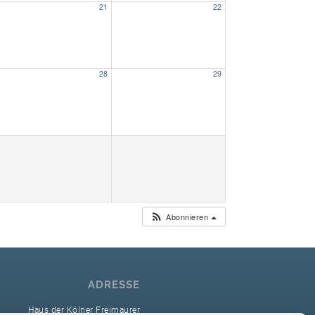
21
22
Unser Bijou
Berühmte Freimaurer
28
29
VS-Blog
Termine & Gäste
Kontakt / Anfahrt
VS-Intern
Abonnieren
ADRESSE
Haus der Kölner Freimaurer