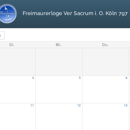
Freimaurerloge Ver Sacrum i. O. Köln 797
5
Di.
Mi.
Do.
4
5
6
11
12
13