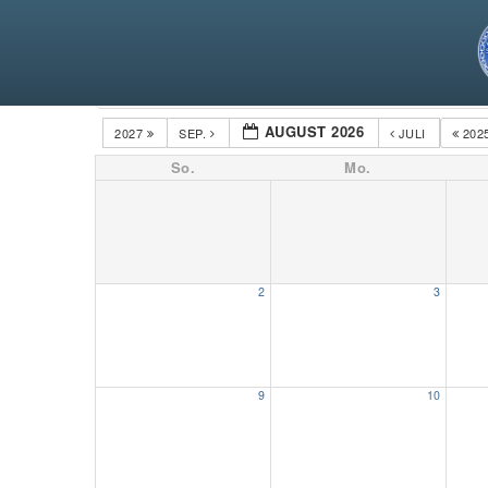
Kategorien
AUGUST 2026
2027
SEP.
JULI
202
So.
Mo.
2
3
9
10