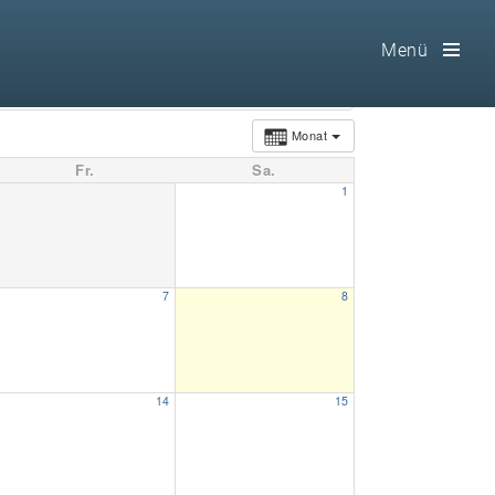
Menü
Toog
Men
Monat
Fr.
Sa.
Home
1
Freimaurerei
100 F.A.Q.
7
8
Leitgedanken
Loge
14
15
Selbstverständnis
Geschichte