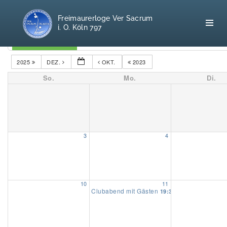
Freimaurerloge Ver Sacrum
i. O. Köln 797
Kategorien
2025
DEZ.
OKT.
2023
So.
Mo.
Di.
Home
Freimaurerei
100 F.A.Q.
3
4
Leitgedanken
Loge
10
11
Clubabend mit Gästen
19:30
Selbstverständnis
Geschichte