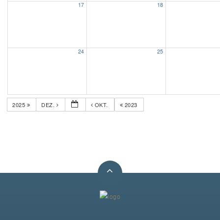
17
18
Unser Bijou
Berühmte Freimaurer
24
25
VS-Blog
Termine & Gäste
2025
DEZ.
OKT.
2023
Kontakt / Anfahrt
VS-Intern