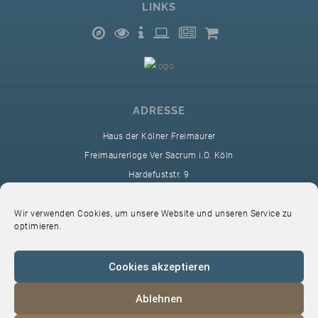
LINKS
ADRESSE
Haus der Kölner Freimaurer
Freimaurerloge Ver Sacrum i.O. Köln
Hardefuststr. 9
50677 Köln
sekretariat@ver-sacrum.org
Wir verwenden Cookies, um unsere Website und unseren Service zu
optimieren.
Cookies akzeptieren
Ablehnen
© 2024 Copyright Ver Sacrum